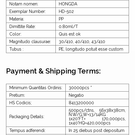
Notam nomen:
HONGDA
Exemplar Number:
HD-502
Materia:
PP
Dimittite Rate:
0.80ml/T
Color:
Quis est ok
Magnitudo clausurae:
30/410, 40/410, 43/410
Tubus :
PE, longitudo potuit esse custom
Payment & Shipping Terms:
Minimum Quantitas Ordinis:
30000pcs *
Pretium:
Negatio
HS Codicis;
8413200000
500pcs/ctns, 56x38x38cm,
N.W/G.W=13/14KG
Packaging Details:
1x20'FT= 170,000pcs,
1x40'HQ=420,000pcs
Tempus adferendi:
In 25 diebus post depositum