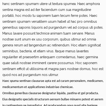
hanc sentinam spumam utere ut textura spumea. Haec amphora
sentina magna est ad iter faciendum cum sua magnitudine
portatili, hoc modo tu saponem tuam tecum ferre potes. Haec
sentinam spumam versatilem usum habet ut hac pro omnibus
generibus saponis liquoris ad purgandum vel ad corpus uti potes.
Manus lavare possunt technice animam tuam servare. Manus
nostrae sunt unum ex usu corporum, quibus utimur ad omnia
genera rerum ad tangendum ac retinendum. Hoc etiam significat
seminibus, bacteria, et etiam virus. Itaque manus lavantes
regulariter et praesertim antequam comedamus, haec germina
quae saluti nostrae imminent carere possumus. Hoc saponem
sentinam efficit ut utilissima et magna pars nostrae domus, hoc est
quod nos ad purgandum nos utimur.
Haec spuma sentinae clausurae apta est ad curam personalem, medicamen,
medicamentum et applicationes industriae chemicae.
Omnibus generibus clausurae designatur liquida, pastina et gel producta.
Eius designatio specialis structuram aeream bullae minuere potest et aerem
in continentem ne ingrediatur. Ad producendum opus quod alte hygiene