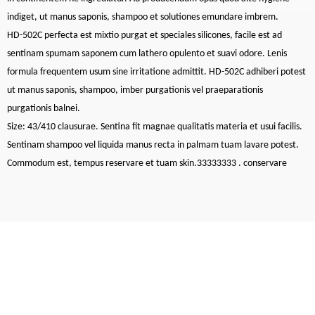
indiget, ut manus saponis, shampoo et solutiones emundare imbrem.
HD-502C perfecta est mixtio purgat et speciales silicones, facile est ad
sentinam spumam saponem cum lathero opulento et suavi odore. Lenis
formula frequentem usum sine irritatione admittit. HD-502C adhiberi potest
ut manus saponis, shampoo, imber purgationis vel praeparationis
purgationis balnei.
Size: 43/410 clausurae. Sentina fit magnae qualitatis materia et usui facilis.
Sentinam shampoo vel liquida manus recta in palmam tuam lavare potest.
Commodum est, tempus reservare et tuam skin.33333333 . conservare