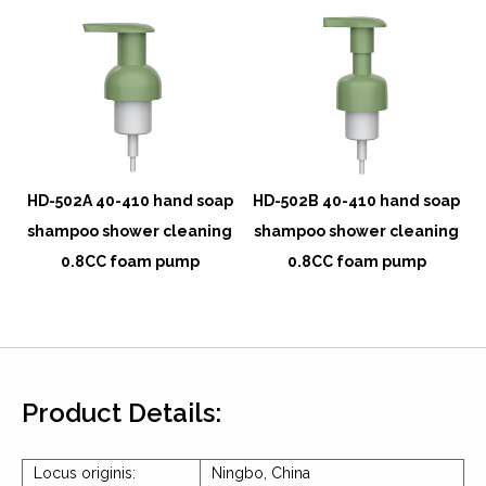
p
HD-502A 40-410 hand soap
HD-502B 40-410 hand soap
g
shampoo shower cleaning
shampoo shower cleaning
0.8CC foam pump
0.8CC foam pump
Product Details:
Locus originis:
Ningbo, China