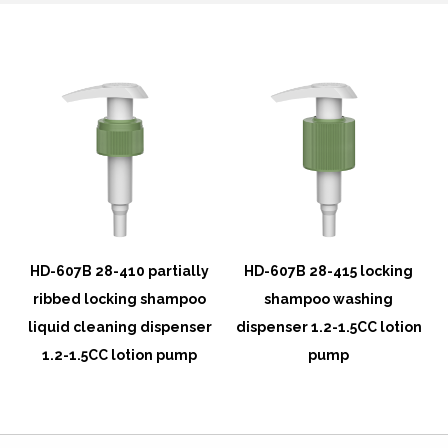
HD-607B 28-410 partially
HD-607B 28-415 locking
ribbed locking shampoo
shampoo washing
n
liquid cleaning dispenser
dispenser 1.2-1.5CC lotion
1.2-1.5CC lotion pump
pump