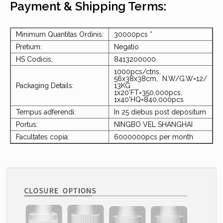
Payment & Shipping Terms:
Minimum Quantitas Ordinis:
30000pcs *
Pretium:
Negatio
HS Codicis;
8413200000
1000pcs/ctns,
56x38x38cm, N.W/G.W=12/
Packaging Details:
13KG
1x20'FT=350,000pcs,
1x40'HQ=840,000pcs
Tempus adferendi:
In 25 diebus post depositum
Portus:
NINGBO VEL SHANGHAI
Facultates copia:
6000000pcs per month