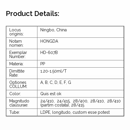
Product Details:
Locus
Ningbo, China
originis:
Notam
HONGDA
nomen:
Exemplar
HD-607B
Number:
Materia:
PP
Dimittite
1.20-1.50ml/T
Rate:
Optiones
A, B, C, D, E, F, G
COLLUM:
Color:
Quis est ok
Magnitudo
24/410, 24/415, 28/400, 28/410, 28/410
clausurae:
(partim costata), 28/415
Tube:
LDPE, longitudo, custom esse potest