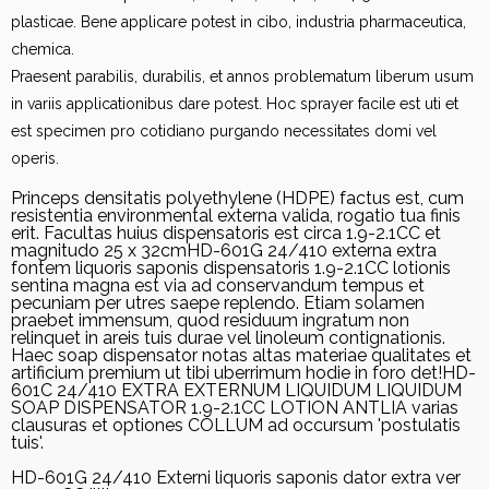
plasticae. Bene applicare potest in cibo, industria pharmaceutica,
chemica.
Praesent parabilis, durabilis, et annos problematum liberum usum
in variis applicationibus dare potest. Hoc sprayer facile est uti et
est specimen pro cotidiano purgando necessitates domi vel
operis.
Princeps densitatis polyethylene (HDPE) factus est, cum
resistentia environmental externa valida, rogatio tua finis
erit. Facultas huius dispensatoris est circa 1.9-2.1CC et
magnitudo 25 x 32cmHD-601G 24/410 externa extra
fontem liquoris saponis dispensatoris 1.9-2.1CC lotionis
sentina magna est via ad conservandum tempus et
pecuniam per utres saepe replendo. Etiam solamen
praebet immensum, quod residuum ingratum non
relinquet in areis tuis durae vel linoleum contignationis.
Haec soap dispensator notas altas materiae qualitates et
artificium premium ut tibi uberrimum hodie in foro det!HD-
601C 24/410 EXTRA EXTERNUM LIQUIDUM LIQUIDUM
SOAP DISPENSATOR 1.9-2.1CC LOTION ANTLIA varias
clausuras et optiones COLLUM ad occursum 'postulatis
tuis'.
HD-601G 24/410 Externi liquoris saponis dator extra ver