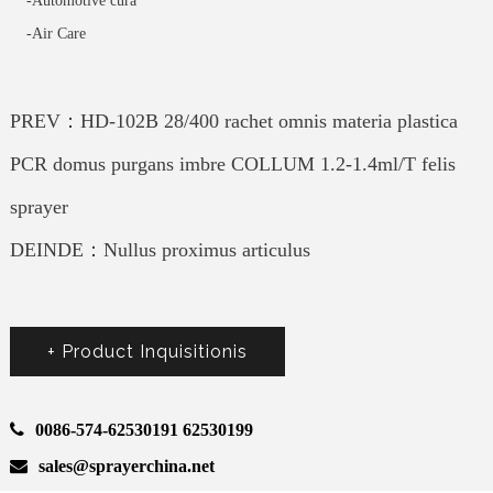
-Automotive cura
-Air Care
PREV：HD-102B 28/400 rachet omnis materia plastica
PCR domus purgans imbre COLLUM 1.2-1.4ml/T felis
sprayer
DEINDE：Nullus proximus articulus
+ Product Inquisitionis
0086-574-62530191 62530199
sales@sprayerchina.net