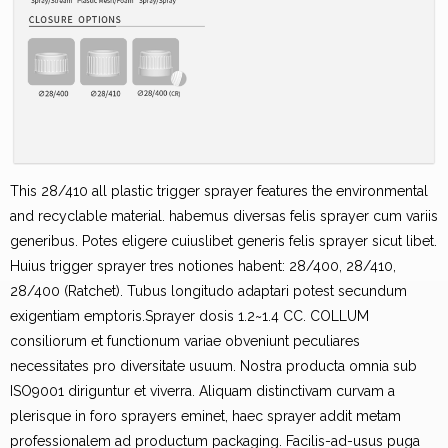
This 28/410 all plastic trigger sprayer features the environmental
and recyclable material. habemus diversas felis sprayer cum variis
generibus. Potes eligere cuiuslibet generis felis sprayer sicut libet.
Huius trigger sprayer tres notiones habent: 28/400, 28/410,
28/400 (Ratchet). Tubus longitudo adaptari potest secundum
exigentiam emptoris.Sprayer dosis 1.2~1.4 CC. COLLUM
consiliorum et functionum variae obveniunt peculiares
necessitates pro diversitate usuum. Nostra producta omnia sub
ISO9001 diriguntur et viverra. Aliquam distinctivam curvam a
plerisque in foro sprayers eminet, haec sprayer addit metam
professionalem ad productum packaging. Facilis-ad-usus puga