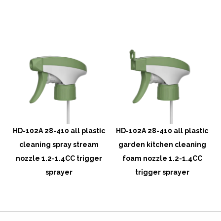
l
HD-102A 28-410 all plastic
HD-102A 28-410 all plastic
cleaning spray stream
garden kitchen cleaning
nozzle 1.2-1.4CC trigger
foam nozzle 1.2-1.4CC
sprayer
trigger sprayer