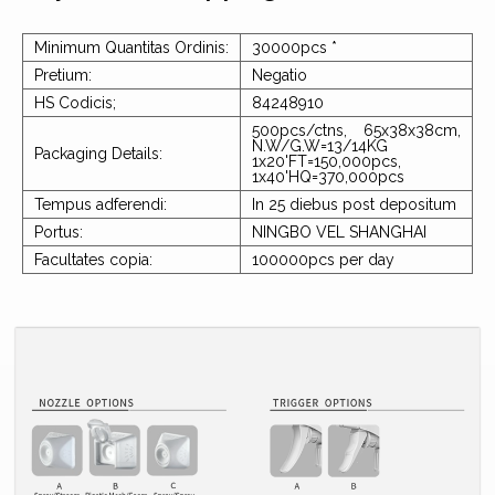
Minimum Quantitas Ordinis:
30000pcs *
Pretium:
Negatio
HS Codicis;
84248910
500pcs/ctns, 65x38x38cm,
N.W/G.W=13/14KG
Packaging Details:
1x20'FT=150,000pcs,
1x40'HQ=370,000pcs
Tempus adferendi:
In 25 diebus post depositum
Portus:
NINGBO VEL SHANGHAI
Facultates copia:
100000pcs per day