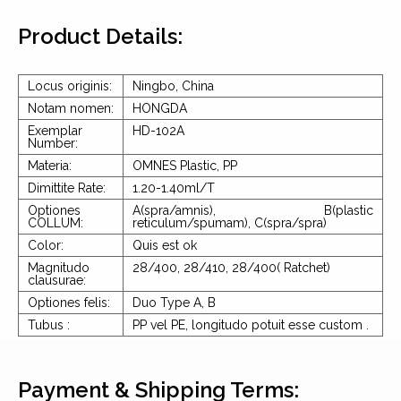
Product Details:
Locus originis:
Ningbo, China
Notam nomen:
HONGDA
Exemplar
HD-102A
Number:
Materia:
OMNES Plastic, PP
Dimittite Rate:
1.20-1.40ml/T
Optiones
A(spra/amnis), B(plastic
COLLUM:
reticulum/spumam), C(spra/spra)
Color:
Quis est ok
Magnitudo
28/400, 28/410, 28/400(
Ratchet)
clausurae:
Optiones felis:
Duo Type A, B
Tubus :
PP vel PE, longitudo potuit esse custom .
Payment & Shipping Terms: