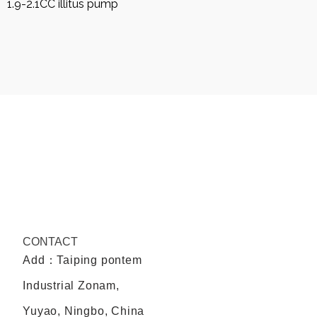
1.9-2.1CC illitus pump
CONTACT
Add：Taiping pontem
Industrial Zonam,
Yuyao, Ningbo, China