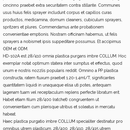
cincinno praebet extra securitatem contra stillante. Communes
usus huius felis sprayer includunt corpus et capillos curas
productos, medicamina, domum cleaners, cubiculum sprayers,
spritzers et plures. Commendamus ante probationem
convenientiae emptionis. Nostram officinam habemus, ut felis
sprayers a nobismet ipsis suppeditare possumus. Et accipimus
OEM et ODM.
HD-102A est 28/410 omnia plastica purgans imbre COLLUM. Hoc
exemplar notat optimum statera inter sumptus et effectus, quod
unum e nostris nozzlis popularis reddit. Omnino a PP plastica
constructa, ratem fluxum praebet 1.20-1.4ml/T, significantes
quantitatem liquidi in unaquaque elisa uti potes, antequam
lagenam tuam vel receptaculum replens perfecte libratum erit.
Habet etiam filum 28/400 (ratchet) congruentem ut
convenientiam cum plerisque utribus et soleatus in mercatu
habeat.
Haec plastica purgatio imbre COLLUM specialiter destinatur pro
omnibus utrem plasticum, 28/400, 28/410, 28/415 utrem