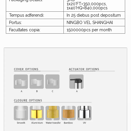
1x20'FT=350,000pcs,
1x40'HQ=840,000pcs
Tempus adferendi:
In 25 diebus post depositum
Portus:
NINGBO VEL SHANGHAI
Facultates copia:
1500000pcs per month