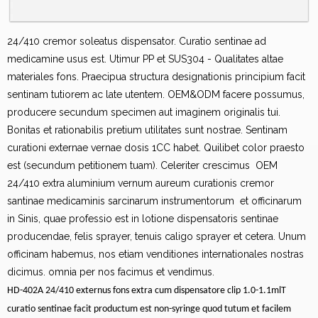
24/410 cremor soleatus dispensator. Curatio sentinae ad
medicamine usus est. Utimur PP et SUS304 - Qualitates altae
materiales fons. Praecipua structura designationis principium facit
sentinam tutiorem ac late utentem. OEM&ODM facere possumus,
producere secundum specimen aut imaginem originalis tui.
Bonitas et rationabilis pretium utilitates sunt nostrae. Sentinam
curationi externae vernae dosis 1CC habet. Quilibet color praesto
est (secundum petitionem tuam). Celeriter crescimus OEM
24/410 extra aluminium vernum aureum curationis cremor
santinae medicaminis sarcinarum instrumentorum et officinarum
in Sinis, quae professio est in lotione dispensatoris sentinae
producendae, felis sprayer, tenuis caligo sprayer et cetera. Unum
officinam habemus, nos etiam venditiones internationales nostras
dicimus. omnia per nos facimus et vendimus.
HD-402A 24/410 externus fons extra cum dispensatore clip 1.0-1.1mlT
curatio sentinae facit productum est non-syringe quod tutum et facilem