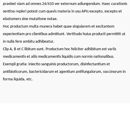
praebet viam ad omnes 24/410 ver externum adiungendum. Haec curationis
sentina repleri potest cum quavis materia in usu APIs excepto, excepto et
elastomers sine mutatione notae.
Hoc productum multa munera habet quae singularem et excitantem
experientiam pro clientibus admittunt. Vertitudo huius producti permittit ut
in nulla fere ambitu adhibeatur.
Clip A, B et C libitum sunt. Productum hoc feliciter adhibitum est variis
medicamentis et aliis medicamentis liquidis cum normis nationalibus.
Exempli gratia: iniectio sanguinis productorum, disinfectantium et
antibioticorum, bactericidarum et agentium antifungalorum, vaccinorum in
forma liquida, etc.