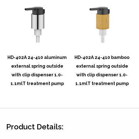
l
HD-402A 24-410 aluminum
HD-402A 24-410 bamboo
external spring outside
external spring outside
with clip dispenser 1.0-
with clip dispenser 1.0-
1.1mlT treatment pump
1.1mlT treatment pump
Product Details: