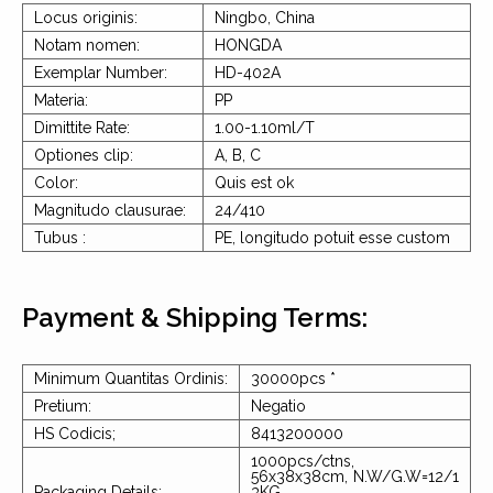
Locus originis:
Ningbo, China
Notam nomen:
HONGDA
Exemplar Number:
HD-402A
Materia:
PP
Dimittite Rate:
1.00-1.10ml/T
Optiones clip:
A, B, C
Color:
Quis est ok
Magnitudo clausurae:
24/410
Tubus :
PE, longitudo potuit esse custom
Payment & Shipping Terms:
Minimum Quantitas Ordinis:
30000pcs *
Pretium:
Negatio
HS Codicis;
8413200000
1000pcs/ctns,
56x38x38cm, N.W/G.W=12/1
Packaging Details:
3KG