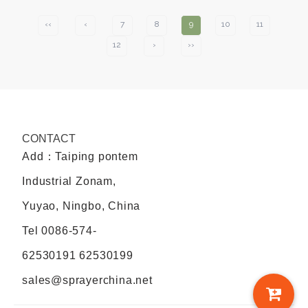
‹‹
‹
7
8
9
10
11
12
›
››
CONTACT
Add：Taiping pontem
Industrial Zonam,
Yuyao, Ningbo, China
Tel
0086-574-
62530191 62530199
sales@sprayerchina.net