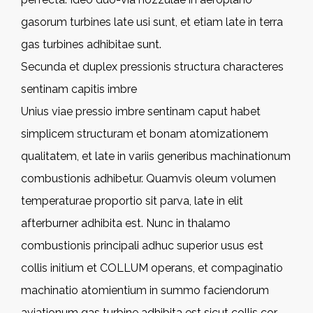
gasorum turbines late usi sunt, et etiam late in terra
gas turbines adhibitae sunt.
Secunda et duplex pressionis structura characteres
sentinam capitis imbre
Unius viae pressio imbre sentinam caput habet
simplicem structuram et bonam atomizationem
qualitatem, et late in variis generibus machinationum
combustionis adhibetur. Quamvis oleum volumen
temperaturae proportio sit parva, late in elit
afterburner adhibita est. Nunc in thalamo
combustionis principali adhuc superior usus est
collis initium et COLLUM operans, et compaginatio
machinatio atomientium in summo faciendorum
aviationum gas turbine adhibita est sicut collis cor