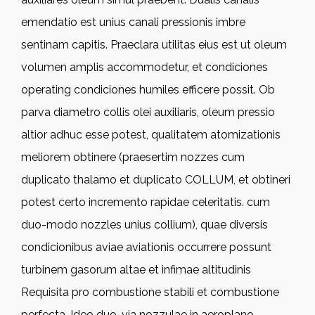
emendatio est unius canali pressionis imbre
sentinam capitis. Praeclara utilitas eius est ut oleum
volumen amplis accommodetur, et condiciones
operating condiciones humiles efficere possit. Ob
parva diametro collis olei auxiliaris, oleum pressio
altior adhuc esse potest, qualitatem atomizationis
meliorem obtinere (praesertim nozzes cum
duplicato thalamo et duplicato COLLUM, et obtineri
potest certo incremento rapidae celeritatis. cum
duo-modo nozzles unius collium), quae diversis
condicionibus aviae aviationis occurrere possunt
turbinem gasorum altae et infimae altitudinis
Requisita pro combustione stabili et combustione
perfecta. Ideo duo-via nozzulae in aeroplano