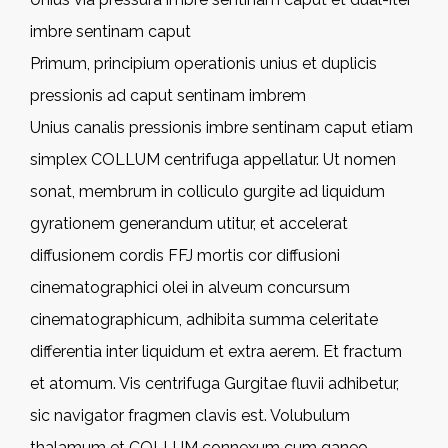
imbre sentinam caput
Primum, principium operationis unius et duplicis
pressionis ad caput sentinam imbrem
Unius canalis pressionis imbre sentinam caput etiam
simplex COLLUM centrifuga appellatur. Ut nomen
sonat, membrum in colliculo gurgite ad liquidum
gyrationem generandum utitur, et accelerat
diffusionem cordis FFJ mortis cor diffusioni
cinematographici olei in alveum concursum
cinematographicum, adhibita summa celeritate
differentia inter liquidum et extra aerem. Et fractum
et atomum. Vis centrifuga Gurgitae fluvii adhibetur,
sic navigator fragmen clavis est. Volubulum
thalamum et COLLUM connexum cum ganeo