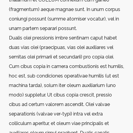
(fragmentum) aeque magnae sunt. In unum corpus
coniungi possunt (summe atomiser vocatur), vel in
unam partem separari possunt.
Dualis olei pressionis imbre sentinam caput habet
duas vias olei (praecipuas, vias olei auxiliares vel
semitas olei primarii et secundarii) pro copia olei.
Cum cibus copia in camera combustionis est humilis,
hoc est, sub condiciones operativae humilis (ut est
machina tarda), solum iter oleum auxiliarium (uno
modo) suppletur. Ut cibus copia crescit, pressio
cibus ad certum valorem ascendit. Olei valvae
separationis (valvae ver-typi) intra vel extra
colliculum aperitur, et oleum viae principalis et
auxiliares oleum simul praebent. Dualis canalis