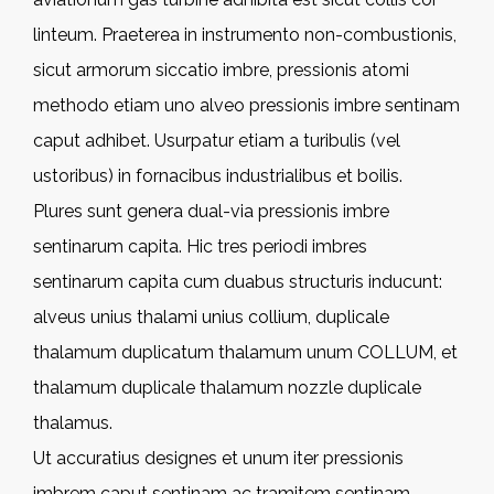
linteum. Praeterea in instrumento non-combustionis,
sicut armorum siccatio imbre, pressionis atomi
methodo etiam uno alveo pressionis imbre sentinam
caput adhibet. Usurpatur etiam a turibulis (vel
ustoribus) in fornacibus industrialibus et boilis.
Plures sunt genera dual-via pressionis imbre
sentinarum capita. Hic tres periodi imbres
sentinarum capita cum duabus structuris inducunt:
alveus unius thalami unius collium, duplicale
thalamum duplicatum thalamum unum COLLUM, et
thalamum duplicale thalamum nozzle duplicale
thalamus.
Ut accuratius designes et unum iter pressionis
imbrem caput sentinam ac tramitem sentinam