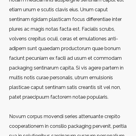
etiam unum e scutis clavis eius. Unum caput
sentinam rigidam plasticam focus differentiae inter
plures ac magis notas facta est. Facialis scrubs,
volvens crepitus oculi, ceras et emulationes anti-
adipem sunt quaedam productorum quae bonum
faciunt pecuniam ex facili ad usum et commodam
packaging sentinarum capita. Si vis agere partem in
multis notis curae personalis, utrum emulsionis
plasticae caput sentinam satis creantis sit vel non,
patet praecipuum factorem notae popularis.
Novum corpus movendi series attenuante crepito
cooperationem in consilio packaging pervenit, peritia
sua in solutionibus sarcinarum curarum personalium,